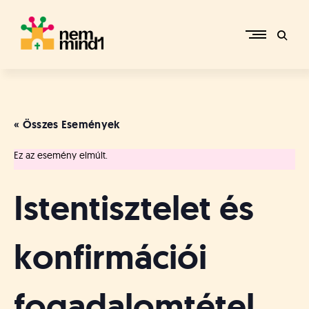
Skip
to
content
M
i
k
e
« Összes Események
p
é
Ez az esemény elmúlt.
r
c
s
Istentisztelet és
i
R
e
konfirmációi
f
o
r
fogadalomtétel
m