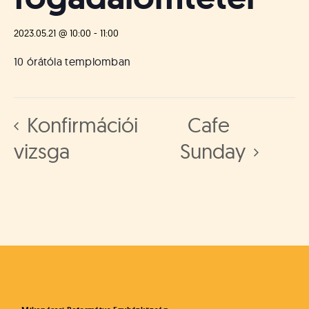
á
t
u
2023.05.21 @ 10:00
-
11:00
s
o
10 órátóla templomban
k
e
-
Konfirmációi
Cafe
L
a
vizsga
Sunday
p
j
a