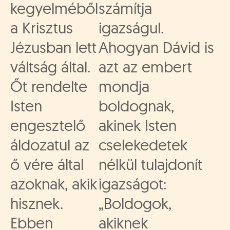
kegyelméből
számítja
a Krisztus
igazságul.
Jézusban lett
Ahogyan Dávid is
váltság által.
azt az embert
Őt rendelte
mondja
Isten
boldognak,
engesztelő
akinek Isten
áldozatul az
cselekedetek
ő vére által
nélkül tulajdonít
azoknak, akik
igazságot:
hisznek.
„Boldogok,
Ebben
akiknek