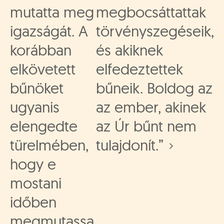
mutatta meg
megbocsáttattak
igazságát. A
törvényszegéseik,
korábban
és akiknek
elkövetett
elfedeztettek
bűnöket
bűneik. Boldog az
ugyanis
az ember, akinek
elengedte
az Úr bűnt nem
türelmében,
tulajdonít.”
hogy e
mostani
időben
megmutassa