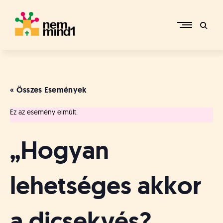
Skip
to
content
M
i
k
e
« Összes Események
p
é
Ez az esemény elmúlt.
r
c
s
„Hogyan
i
R
e
lehetséges akkor
f
o
r
a dicsekvés?
m