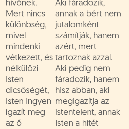
hívőnek.
Aki fáradozik,
Mert nincs
annak a bért nem
különbség,
jutalomként
mivel
számítják, hanem
mindenki
azért, mert
vétkezett, és
tartoznak azzal.
nélkülözi
Aki pedig nem
Isten
fáradozik, hanem
dicsőségét,
hisz abban, aki
Isten ingyen
megigazítja az
igazít meg
istentelent, annak
az ő
Isten a hitét