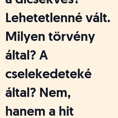
á
t
u
Lehetetlenné vált.
s
o
k
Milyen törvény
e
-
L
által? A
a
p
j
cselekedeteké
a
által? Nem,
hanem a hit