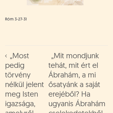
Róm 3-27-31
„Most
„Mit mondjunk
pedig
tehát, mit ért el
törvény
Ábrahám, a mi
nélkül jelent
ősatyánk a saját
meg Isten
erejéből? Ha
igazsága,
ugyanis Ábrahám