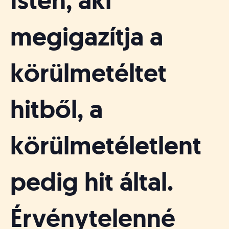
Isten, aki
megigazítja a
körülmetéltet
hitből, a
körülmetéletlent
pedig hit által.
Érvénytelenné