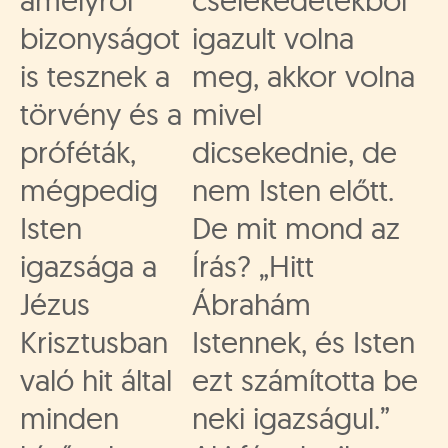
amelyről
cselekedetekből
bizonyságot
igazult volna
is tesznek a
meg, akkor volna
törvény és a
mivel
próféták,
dicsekednie, de
mégpedig
nem Isten előtt.
Isten
De mit mond az
igazsága a
Írás? „Hitt
Jézus
Ábrahám
Krisztusban
Istennek, és Isten
való hit által
ezt számította be
minden
neki igazságul.”