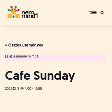
Skip
to
content
M
i
k
e
« Összes Események
p
é
Ez az esemény elmúlt.
r
c
s
Cafe Sunday
i
R
e
2022.12.18 @ 11:00
-
12:00
f
o
r
m