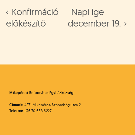
á
t
Konfirmáció
Napi ige
u
s
előkészítő
december 19.
o
k
e
-
L
a
p
j
a
Mikepércsi Református Egyházközség
Címünk:
4271 Mikepércs, Szabadság utca 2.
Telefon:
+36 70 638 6227