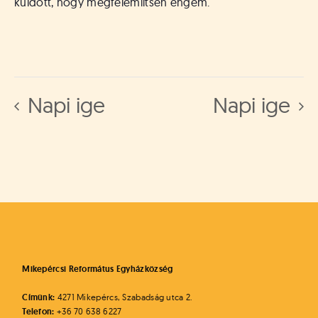
küldött, hogy megfélemlítsen engem.
Napi ige
Napi ige
Mikepércsi Református Egyházközség
Címünk:
4271 Mikepércs, Szabadság utca 2.
Telefon:
+36 70 638 6227