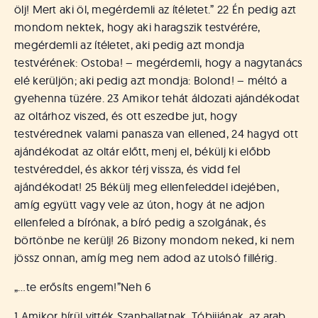
á
ölj! Mert aki öl, megérdemli az ítéletet.” 22 Én pedig azt
t
mondom nektek, hogy aki haragszik testvérére,
u
megérdemli az ítéletet, aki pedig azt mondja
s
o
testvérének: Ostoba! – megérdemli, hogy a nagytanács
k
elé kerüljön; aki pedig azt mondja: Bolond! – méltó a
e
gyehenna tüzére. 23 Amikor tehát áldozati ajándékodat
-
az oltárhoz viszed, és ott eszedbe jut, hogy
L
testvérednek valami panasza van ellened, 24 hagyd ott
a
ajándékodat az oltár előtt, menj el, békülj ki előbb
p
testvéreddel, és akkor térj vissza, és vidd fel
j
a
ajándékodat! 25 Békülj meg ellenfeleddel idejében,
amíg együtt vagy vele az úton, hogy át ne adjon
ellenfeled a bírónak, a bíró pedig a szolgának, és
börtönbe ne kerülj! 26 Bizony mondom neked, ki nem
jössz onnan, amíg meg nem adod az utolsó fillérig.
„…te erősíts engem!”
Neh 6
1 Amikor hírül vitték Szanballatnak, Tóbijjának, az arab