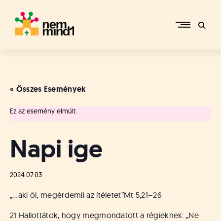
Skip
to
content
M
i
k
e
« Összes Események
p
é
Ez az esemény elmúlt.
r
c
s
Napi ige
i
R
e
2024.07.03
f
o
„…aki öl, megérdemli az ítéletet”
Mt 5,21–26
r
m
21 Hallottátok, hogy megmondatott a régieknek: „Ne