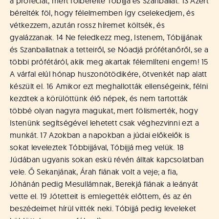
a próféciát, mert fölbérelte Tóbijjá és Szanballat. 13 Azért
bérelték föl, hogy félelmemben így cselekedjem, és
vétkezzem, azután rossz híremet költsék, és
gyalázzanak. 14 Ne feledkezz meg, Istenem, Tóbijjának
és Szanballatnak a tetteiről, se Nóadjá prófétanőről, se a
többi prófétáról, akik meg akartak félemlíteni engem! 15
A várfal elúl hónap huszonötödikére, ötvenkét nap alatt
készült el. 16 Amikor ezt meghallották ellenségeink, félni
kezdtek a körülöttünk élő népek, és nem tartották
többé olyan nagyra magukat, mert fölismerték, hogy
Istenünk segítségével lehetett csak véghezvinni ezt a
munkát. 17 Azokban a napokban a júdai előkelők is
sokat leveleztek Tóbbijjával, Tóbijjá meg velük. 18
Júdában ugyanis sokan eskü révén álltak kapcsolatban
vele. Ő Sekanjának, Árah fiának volt a veje; a fia,
Jóhánán pedig Mesullámnak, Berekjá fiának a leányát
vette el. 19 Jótetteit is emlegették előttem, és az én
beszédeimet hírül vitték neki. Tóbijjá pedig leveleket