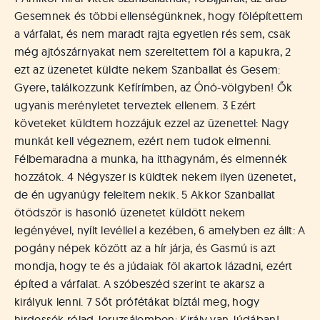
Gesemnek és többi ellenségünknek, hogy fölépítettem
a várfalat, és nem maradt rajta egyetlen rés sem, csak
még ajtószárnyakat nem szereltettem föl a kapukra, 2
ezt az üzenetet küldte nekem Szanballat és Gesem:
Gyere, találkozzunk Kefírímben, az Ónó-völgyben! Ők
ugyanis merényletet terveztek ellenem. 3 Ezért
követeket küldtem hozzájuk ezzel az üzenettel: Nagy
munkát kell végeznem, ezért nem tudok elmenni.
Félbemaradna a munka, ha itthagynám, és elmennék
hozzátok. 4 Négyszer is küldtek nekem ilyen üzenetet,
de én ugyanúgy feleltem nekik. 5 Akkor Szanballat
ötödször is hasonló üzenetet küldött nekem
legényével, nyílt levéllel a kezében, 6 amelyben ez állt: A
pogány népek között az a hír járja, és Gasmú is azt
mondja, hogy te és a júdaiak föl akartok lázadni, ezért
építed a várfalat. A szóbeszéd szerint te akarsz a
királyuk lenni. 7 Sőt prófétákat bíztál meg, hogy
hirdessék rólad Jeruzsálemben: Király van Júdában!