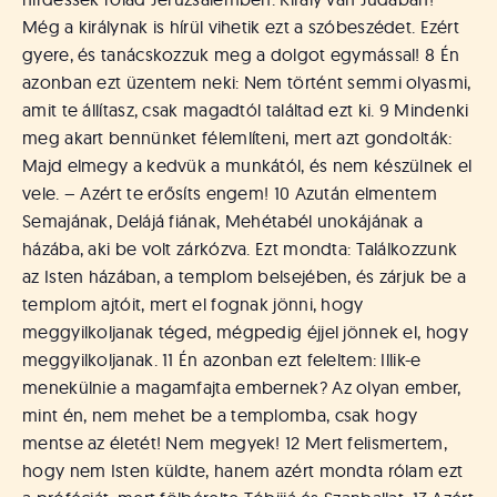
Még a királynak is hírül vihetik ezt a szóbeszédet. Ezért
gyere, és tanácskozzuk meg a dolgot egymással! 8 Én
azonban ezt üzentem neki: Nem történt semmi olyasmi,
amit te állítasz, csak magadtól találtad ezt ki. 9 Mindenki
meg akart bennünket félemlíteni, mert azt gondolták:
Majd elmegy a kedvük a munkától, és nem készülnek el
vele. – Azért te erősíts engem! 10 Azután elmentem
Semajának, Delájá fiának, Mehétabél unokájának a
házába, aki be volt zárkózva. Ezt mondta: Találkozzunk
az Isten házában, a templom belsejében, és zárjuk be a
templom ajtóit, mert el fognak jönni, hogy
meggyilkoljanak téged, mégpedig éjjel jönnek el, hogy
meggyilkoljanak. 11 Én azonban ezt feleltem: Illik-e
menekülnie a magamfajta embernek? Az olyan ember,
mint én, nem mehet be a templomba, csak hogy
mentse az életét! Nem megyek! 12 Mert felismertem,
hogy nem Isten küldte, hanem azért mondta rólam ezt