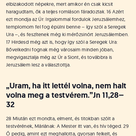
elbizakodott népekre, mert amikor én csak kicsit
haragudtam, ők a teljes romláson fáradoztak. 16 Azért
ezt mondja az Úr: Irgalommal fordulok Jeruzsálemhez,
templomom fel fog épülni benne – így szól a Seregek
Ura –, és feszítenek még ki mérőzsinórt Jeruzsálemben.
17 Hirdesd még azt is, hogy így szól a Seregek Ura:
Bővelkedni fognak még városaim minden jóban,
megvigasztalja még az Úr a Siont, és továbbra is
Jeruzsálem lesz a választottja.
„Uram, ha itt lettél volna, nem halt
volna meg a testvérem.”
Jn 11,28–
32
28 Miután ezt mondta, elment, és titokban szólt a
testvérének, Máriának: A Mester itt van, és hív téged. 29
Ő pedig, amint ezt meghallotta, gyorsan felkelt, és