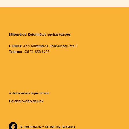
Mikepércsi Református Egyházközség
Címünk:
4271 Mikepércs, Szabadság utca 2.
Telefon:
+36 70 638 6227
Adatkezelési tájékoztató
Korábbi weboldalunk
© nemmind1.hu – Minden jog fenntartva