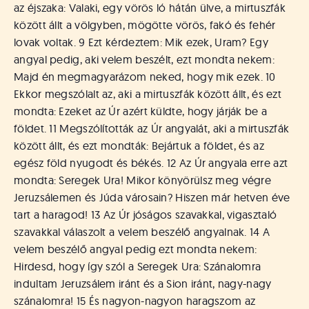
az éjszaka: Valaki, egy vörös ló hátán ülve, a mirtuszfák
között állt a völgyben, mögötte vörös, fakó és fehér
lovak voltak. 9 Ezt kérdeztem: Mik ezek, Uram? Egy
angyal pedig, aki velem beszélt, ezt mondta nekem:
Majd én megmagyarázom neked, hogy mik ezek. 10
Ekkor megszólalt az, aki a mirtuszfák között állt, és ezt
mondta: Ezeket az Úr azért küldte, hogy járják be a
földet. 11 Megszólították az Úr angyalát, aki a mirtuszfák
között állt, és ezt mondták: Bejártuk a földet, és az
egész föld nyugodt és békés. 12 Az Úr angyala erre azt
mondta: Seregek Ura! Mikor könyörülsz meg végre
Jeruzsálemen és Júda városain? Hiszen már hetven éve
tart a haragod! 13 Az Úr jóságos szavakkal, vigasztaló
szavakkal válaszolt a velem beszélő angyalnak. 14 A
velem beszélő angyal pedig ezt mondta nekem:
Hirdesd, hogy így szól a Seregek Ura: Szánalomra
indultam Jeruzsálem iránt és a Sion iránt, nagy-nagy
szánalomra! 15 És nagyon-nagyon haragszom az