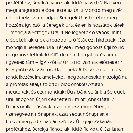
á
prófétához, Berekjá fiához, aki Iddó fia volt: 2 Nagyon
t
megharagudott elődeitekre az Úr. 3 Mondd meg azért
u
népednek: Ezt mondja a Seregek Ura: Térjetek meg
s
hozzám, így szól a Seregek Ura, és én is hozzátok térek!
o
k
– mondja a Seregek Ura. 4 Ne legyetek olyanok, mint
e
elődeitek, akiknek a régebbi próféták ezt hirdették: „Ezt
-
mondja a Seregek Ura: Térjetek meg gonosz útjaitokról
L
és gonosz tetteitekből!”, de nem hallgattak és nem
a
figyeltek rám – így szól az Úr. 5 Hol vannak elődeitek?
p
És a próféták talán örökké élnek? 6 De az én igéim és
j
rendelkezéseim, amelyeket megparancsoltam szolgáim,
a
a próféták által, utolérték elődeiteket! Azután
megtértek, és ezt mondták: Úgy bánt velünk a Seregek
Ura, ahogyan útjaink és tetteink miatt jónak látta. 7
Dárius uralkodásának második esztendejében, a
tizenegyedik hónapnak, azaz sebát hónapnak a
huszonnegyedik napján szólt az Úr igéje Zakariás
prófétához, Berekjá fiához, aki Iddó fia volt: 8 Ezt láttam