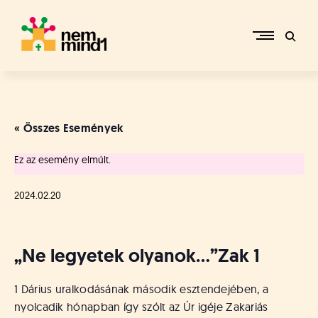
Skip
to
content
M
i
k
e
« Összes Események
p
é
Ez az esemény elmúlt.
r
c
s
2024.02.20
i
R
e
„Ne legyetek olyanok…”
Zak 1
f
o
r
1 Dárius uralkodásának második esztendejében, a
m
nyolcadik hónapban így szólt az Úr igéje Zakariás