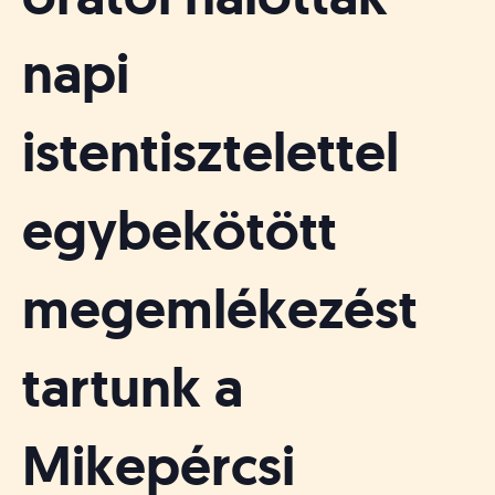
á
t
u
napi
s
o
k
istentisztelettel
e
-
L
egybekötött
a
p
j
megemlékezést
a
tartunk a
Mikepércsi