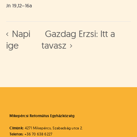
á
Jn 19,12–16a
t
u
s
o
Napi
Gazdag Erzsi: Itt a
k
e
ige
tavasz
-
L
a
p
j
a
Mikepércsi Református Egyházközség
Címünk:
4271 Mikepércs, Szabadság utca 2.
Telefon:
+36 70 638 6227