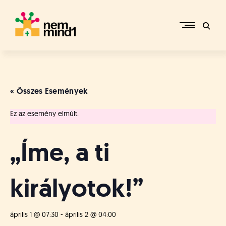
Skip
to
content
M
i
k
e
« Összes Események
p
é
Ez az esemény elmúlt.
r
c
s
„Íme, a ti
i
R
e
királyotok!”
f
o
r
m
április 1 @ 07:30
-
április 2 @ 04:00