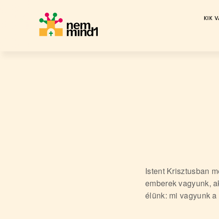
KIK 
M
Skip
i
to
k
content
e
p
é
r
c
s
i
Istent Krisztusban 
emberek vagyunk, ak
R
élünk: mi vagyunk a
e
f