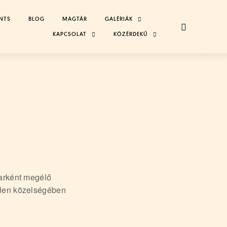
NTS
BLOG
MAGTÁR
GALÉRIÁK
TOGGLE
CHILD
MENU
KAPCSOLAT
TOGGLE
KÖZÉRDEKŰ
TOGGLE
CHILD
CHILD
MENU
MENU
yarként megélő
tlen közelségében