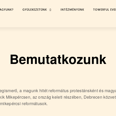
VAGYUNK?
GYÜLEKEZETÜNK
TOGGLE
INTÉZMÉNYÜNK
TOWERFUL EVE
CHILD
MENU
Bemutatkozunk
megismerő, a magunk hitét református protestánsként és mag
ik Mikepércsen, az ország keleti részében, Debrecen közve
 mikepércsi reformátusok.